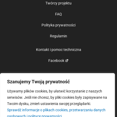
Twórcy projektu
FAQ
Polityka prywatności
Regulamin
Kontakt i pomoc techniczna
Facebook
Szanujemy Twoją prywatność
Polska Chmura Usług Edukacyjnych napędzana przez Up2U
Używamy plików cookies, by ułatwić korzystanie z naszych
serwisów. Jeśli nie chcesz, by pliki cookies były zapisywane na
Twoim dysku, zmień ustawienia swojej przeglądarki.
Sprawdź informacje o plikach cookies, przetwarzaniu danych
osobowych i polityce prywatności.