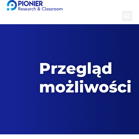
Skip
to
Me
content
Przegląd
możliwości